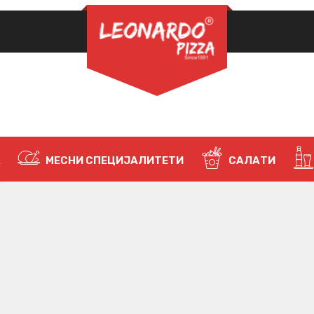
ЛОЗИНКА
*
НАЈАВИ СЕ
ЗАПАМТИ МЕ
А
МЕСНИ СПЕЦИЈАЛИТЕТИ
САЛАТИ
Ја заборавивте лозинката?