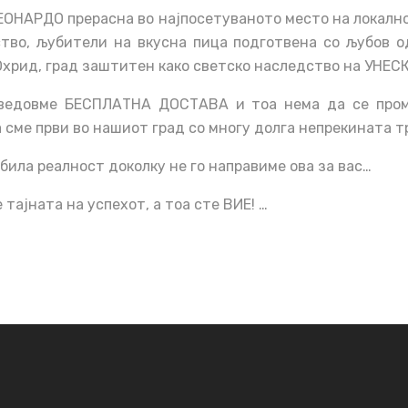
ЛЕОНАРДО прерасна во најпосетуваното место на локално
тво, љубители на вкусна пица подготвена со љубов о
Охрид, град заштитен како светско наследство на УНЕСК
ведовме БЕСПЛАТНА ДОСТАВА и тоа нема да се пром
сме први во нашиот град со многу долга непрекината т
била реалност доколку не го направиме ова за вас…
тајната на успехот, а тоа сте ВИЕ! …