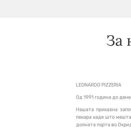
За 
LEONARDO PIZZERIA
Од 1991 година до ден
Нашата приказна запо
пекара каде што мештан
долната порта во Охри