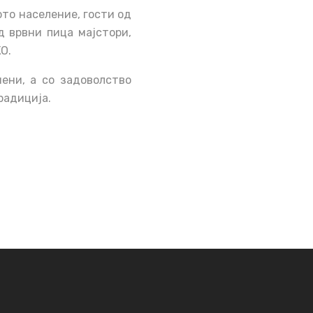
то население, гости од
д врвни пица мајстори,
О.
ени, а со задоволство
радиција.