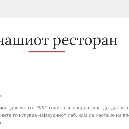
нашиот ресторан
ес…
чна далечната 1991 година и продолжува до денес 
ите го купуваа највкусниот леб, која се наоѓаше на в
д.