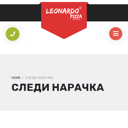
ЛОЗИНКА
*
НАЈАВИ СЕ
ЗАПАМТИ МЕ
Ја заборавивте лозинката?
HOME
/
СЛЕДИ НАРАЧКА
СЛЕДИ НАРАЧКА