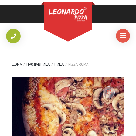
ЗАДОЛЖИТЕЛНО
ЛОЗИНКА
*
НАЈАВИ СЕ
ЗАПАМТИ МЕ
ДОМА
/
ПРОДАВНИЦА
/
ПИЦА
/
PIZZA ROMA
Ја заборавивте лозинката?