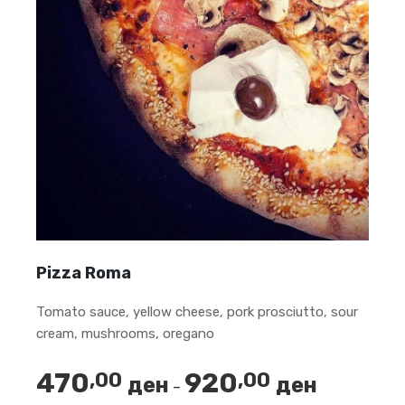
Pizza Roma
Tomato sauce, yellow cheese, pork prosciutto, sour
cream, mushrooms, oregano
470
920
,00
,00
ден
ден
Price
–