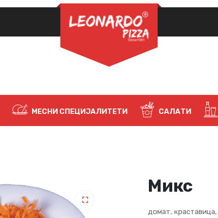
ЗАДОЛЖИТЕЛНО
ЛОЗИНКА
*
НАЈАВИ СЕ
ЗАПАМТИ МЕ
А
МЕСНИ СПЕЦИЈАЛИТЕТИ
САЛАТИ
Ја заборавивте лозинката?
Микс
домат, краставица,