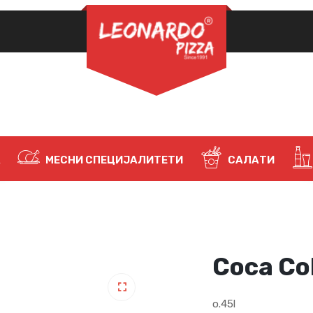
ЗАДОЛЖИТЕЛНО
ЛОЗИНКА
*
НАЈАВИ СЕ
ЗАПАМТИ МЕ
А
МЕСНИ СПЕЦИЈАЛИТЕТИ
САЛАТИ
Ја заборавивте лозинката?
Coca Co
o.45l