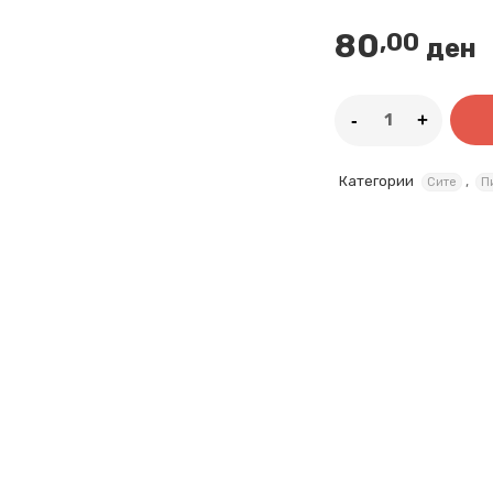
80
,00
ден
Категории
,
Сите
П